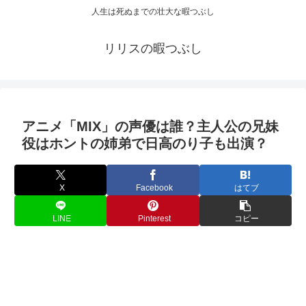
人生は死ぬまでの壮大な暇つぶし
リリスの暇つぶし
アニメ「MIX」の声優は誰？主人公の兄妹
役はホントの姉弟で日高のり子も出演？
X
Facebook
はてブ
LINE
Pinterest
コピー