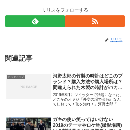
リリスをフォローする
リリス
関連記事
河野太郎の竹製の時計はどこのブ
ピックアップ
ランド？購入方法や購入場所は？
間違えられた木製の時計がバカ売
れ？！
2019年8月にツイッターで話題になった、
どこかのオヤジ「外交の場で金時計なん
てしおって！恥を知れ！」河野太郎「竹
製ですが、何か。」という件について、
河野太郎の竹製の時計はどこのブラン
ド？ 河野太郎の竹製の時計の購入方法や
ガキの使い笑ってはいけない
ピックアップ
購入場所は？ 他...
2019のテーマやロケ地(撮影場所)