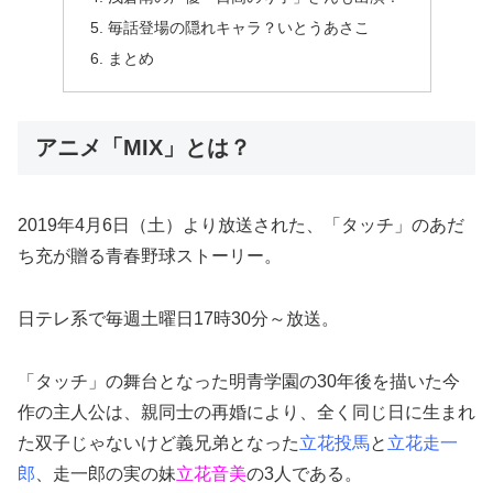
毎話登場の隠れキャラ？いとうあさこ
まとめ
アニメ「MIX」とは？
2019年4月6日（土）より放送された、「タッチ」のあだ
ち充が贈る青春野球ストーリー。
日テレ系で毎週土曜日17時30分～放送。
「タッチ」の舞台となった明青学園の30年後を描いた今
作の主人公は、親同士の再婚により、全く同じ日に生まれ
た双子じゃないけど義兄弟となった
立花投馬
と
立花走一
郎
、走一郎の実の妹
立花音美
の3人である。