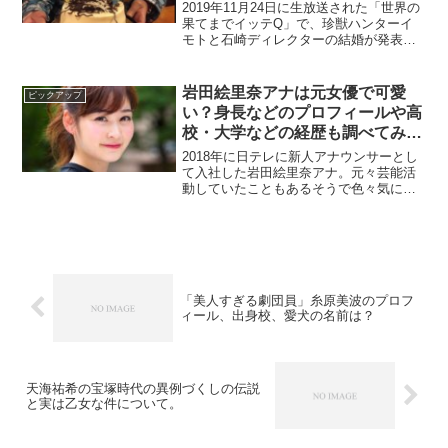
も！
2019年11月24日に生放送された「世界の
果てまでイッテQ」で、珍獣ハンターイ
モトと石崎ディレクターの結婚が発表さ
れました！そこで今回は、 イッテQ石崎
ディレクターって誰？ イモトの旦那石崎
ディレクターのプロフィールや経歴は？
岩田絵里奈アナは元女優で可愛
ピックアップ
イモトと石...
い？身長などのプロフィールや高
校・大学などの経歴も調べてみ
た！
2018年に日テレに新人アナウンサーとし
て入社した岩田絵里奈アナ。元々芸能活
動していたこともあるそうで色々気にな
ったので今回は、 岩田絵里奈アナは元女
優？ 岩田絵里奈アナのプロフィール 岩田
絵里奈アナの経歴 岩田絵里奈アナの高
校・大学は？と...
「美人すぎる劇団員」糸原美波のプロフ
ィール、出身校、愛犬の名前は？
天海祐希の宝塚時代の異例づくしの伝説
と実は乙女な件について。