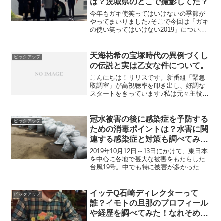
は？茨城県のどこで撮影してた？
今年もガキ使笑ってはいけないの季節が
やってまいりました♪そこで今回は「ガキ
の使い笑ってはいけない2019」につい
て、 ガキの使い笑ってはいけない2019の
テーマは？ ガキの使い笑ってはいけない
2019のロケ地(撮影場所)は？ ロケ地(撮影
天海祐希の宝塚時代の異例づくし
ピックアップ
場...
の伝説と実は乙女な件について。
こんにちは！リリスです。新番組「緊急
取調室」が高視聴率を叩き出し、好調な
スタートをきっています♪私は元々主役の
天海祐希さんの大ファンで、宝塚時代か
ら大好きです♡そこで、今回は天海祐希
さんの宝塚時代の伝説とクールなイメー
冠水被害の後に感染症を予防する
ピックアップ
ジのある天海さんの実は...
ための消毒ポイントは？水害に関
連する感染症と対策も調べてみ
た！
2019年10月12日～13日にかけて、東日本
を中心に各地で甚大な被害をもたらした
台風19号。中でも特に被害が多かったの
が、河川の氾濫や越水による水害なので
はないでしょうか。そこで問題になって
くるのが、汚泥水などによる感染症。今
イッテQ石崎ディレクターって
ピックアップ
回は、水害に...
誰？イモトの旦那のプロフィール
や経歴を調べてみた！なれそめ