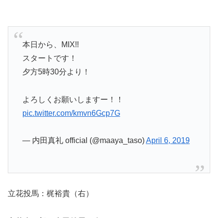
本日から、MIX!!
スタートです！
夕方5時30分より！
よろしくお願いしますー！！
pic.twitter.com/kmvn6Gcp7G
— 内田真礼 official (@maaya_taso)
April 6, 2019
立花投馬：梶裕貴（右）