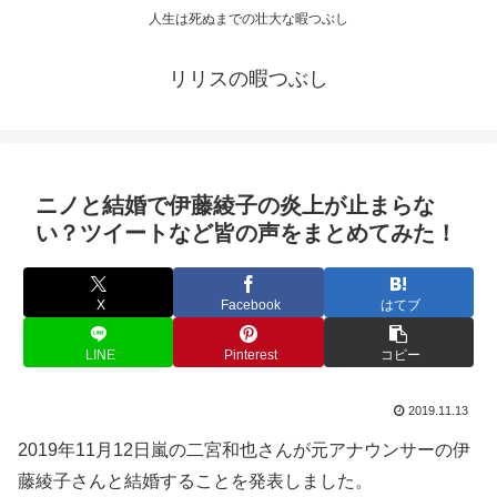
人生は死ぬまでの壮大な暇つぶし
リリスの暇つぶし
ニノと結婚で伊藤綾子の炎上が止まらな
い？ツイートなど皆の声をまとめてみた！
X
Facebook
はてブ
LINE
Pinterest
コピー
2019.11.13
2019年11月12日嵐の二宮和也さんが元アナウンサーの伊
藤綾子さんと結婚することを発表しました。