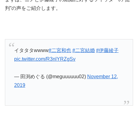
判”の声をご紹介します。
イタタタwwww
#二宮和也
#二宮結婚
#伊藤綾子
pic.twitter.com/R3nlYRZgSv
— 田渕めぐる (@meguuuuuu02)
November 12,
2019