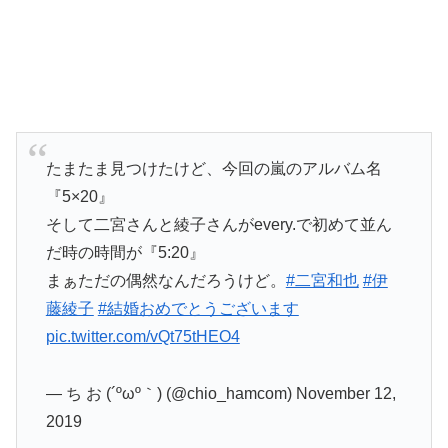
たまたま見つけたけど、今回の嵐のアルバム名
『5×20』
そして二宮さんと綾子さんがevery.で初めて並ん
だ時の時間が『5:20』
まぁただの偶然なんだろうけど。
#二宮和也
#伊
藤綾子
#結婚おめでとうございます
pic.twitter.com/vQt75tHEO4
— ち お (´ºωº｀) (@chio_hamcom) November 12,
2019