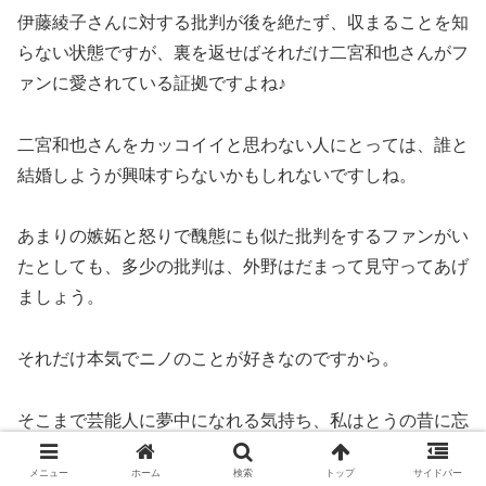
伊藤綾子さんに対する批判が後を絶たず、収まることを知
らない状態ですが、裏を返せばそれだけ二宮和也さんがフ
ァンに愛されている証拠ですよね♪
二宮和也さんをカッコイイと思わない人にとっては、誰と
結婚しようが興味すらないかもしれないですしね。
あまりの嫉妬と怒りで醜態にも似た批判をするファンがい
たとしても、多少の批判は、外野はだまって見守ってあげ
ましょう。
それだけ本気でニノのことが好きなのですから。
そこまで芸能人に夢中になれる気持ち、私はとうの昔に忘
れてしまったので逆にうらやましく思います(笑)
メニュー
ホーム
検索
トップ
サイドバー