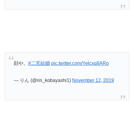
顔や。
#二宮結婚
pic.twitter.com/Yelcxq8ARo
— りん (@rin_kobayashi1)
November 12, 2019