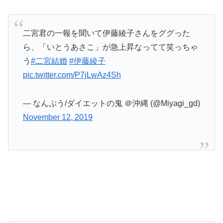
二宮君の一報を聞いて伊藤綾子さんをググった
ら、「いとうあさこ」が急上昇なってて笑っちゃ
う
#二宮結婚
#伊藤綾子
pic.twitter.com/P7jLwAz4Sh
— なんぷう/ダイエットの鬼 ＠沖縄 (@Miyagi_gd)
November 12, 2019