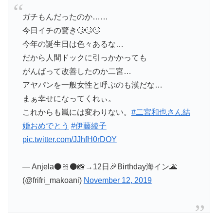
ガチもんだったのか……
今日イチの驚き🙄🙄🙄
今年の誕生日は色々あるな…
だから人間ドックに引っかかっても
がんばって改善したのか二宮…
アヤパンを一般女性と呼ぶのも漢だな…
まぁ幸せになってくれぃ。
これからも嵐には変わりない。
#二宮和也さん結
婚おめでとう
#伊藤綾子
pic.twitter.com/JJhfH0rDOY
— Anjela⚫🎀⚫📸→12日🎉Birthday海イン🌋
(@frifri_makoani)
November 12, 2019