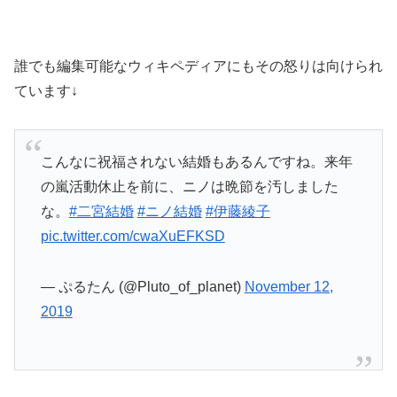
誰でも編集可能なウィキペディアにもその怒りは向けられ
ています↓
こんなに祝福されない結婚もあるんですね。来年
の嵐活動休止を前に、ニノは晩節を汚しました
な。
#二宮結婚
#ニノ結婚
#伊藤綾子
pic.twitter.com/cwaXuEFKSD
— ぷるたん (@Pluto_of_planet)
November 12,
2019