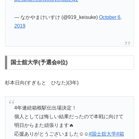
— なかやまけいすけ (@919_keisuke)
October 6,
2019
国士舘大学(予選会8位)
杉本日向(すぎもと ひなた)(3年)
4年連続箱根駅伝出場決定！
個人としては悔しい結果だったので本戦に向けて
明日からまた頑張ります🔥
応援ありがとうございました☺️☺️
#国士舘大学
#箱