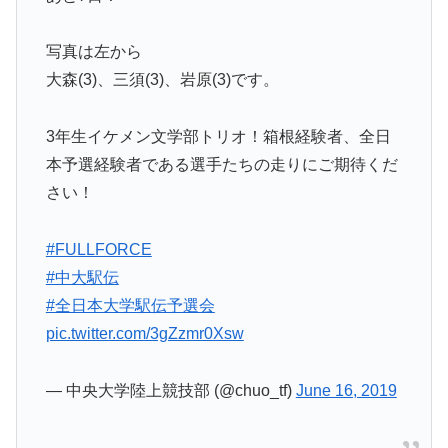
写真は左から
大森(3)、三須(3)、岩原(3)です。
3年生イケメン文学部トリオ！箱根経験者、全日
本予選経験者である選手たちの走りにご期待くだ
さい！
#FULLFORCE
#中大駅伝
#全日本大学駅伝予選会
pic.twitter.com/3gZzmr0Xsw
— 中央大学陸上競技部 (@chuo_tf)
June 16, 2019