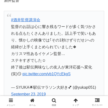
酒井監督
#酒井監督講演会
監督のお話は心に響き残るワードが多く気づかさ
れる点もたくさんありました。話上手で笑いもあ
り、懐かしの映像では｢その1秒けずりだせ｣への
経緯が上手くまとめられていました🍀
カリスマ性あるイケメン監督…
ステキすぎでした☺️
終了後は駅伝興味なしの友人が東洋応援へ変化
(笑)😏
pic.twitter.com/vb1QYcEkgS
— SYUKA🌟駅伝マラソン大好き💕 (@yukap051)
September 23, 2019
メニュー
ホーム
検索
トップ
サイドバー