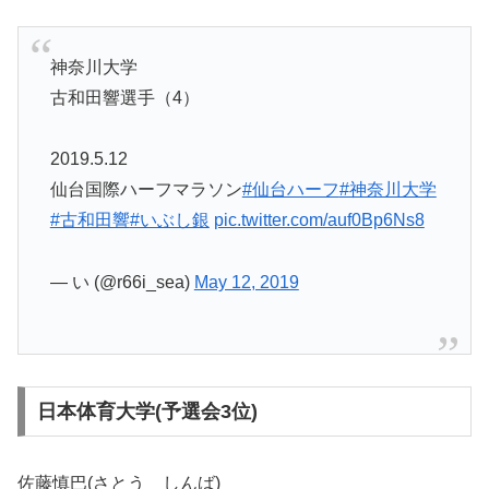
神奈川大学
古和田響選手（4）
2019.5.12
仙台国際ハーフマラソン
#仙台ハーフ
#神奈川大学
#古和田響
#いぶし銀
pic.twitter.com/auf0Bp6Ns8
— い (@r66i_sea)
May 12, 2019
日本体育大学(予選会3位)
佐藤慎巴(さとう しんば)