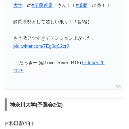
大学
の
#伊藤達彦
さん！！
#浜商
出身！！
静岡県勢として嬉しい限り！！(≧∀≦)
もう激アツすぎてテンション上がった。
pic.twitter.com/7Eg0qC2zrJ
— たっきー (@Love_River_R18)
October 26,
2019
神奈川大学(予選会2位)
古和田響(4年)