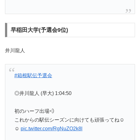
早稲田大学(予選会9位)
井川龍人
#箱根駅伝予選会
◎井川龍人 (早大) 1:04:50
初のハーフ出場💨
これからの駅伝シーズンに向けても頑張ってね☺️
☺️
pic.twitter.com/RgNuZO2k8l