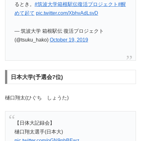
るとき。
#筑波大学箱根駅伝復活プロジェクト
#醒
めて起て
pic.twitter.com/XbhvAdLsvD
— 筑波大学 箱根駅伝 復活プロジェクト
(@tsuku_hako)
October 19, 2019
日本大学(予選会7位)
樋口翔太(ひぐち しょうた)
【日体大記録会】
樋口翔太選手(日本大)
pic.twitter.com/oGN9nbBEwz