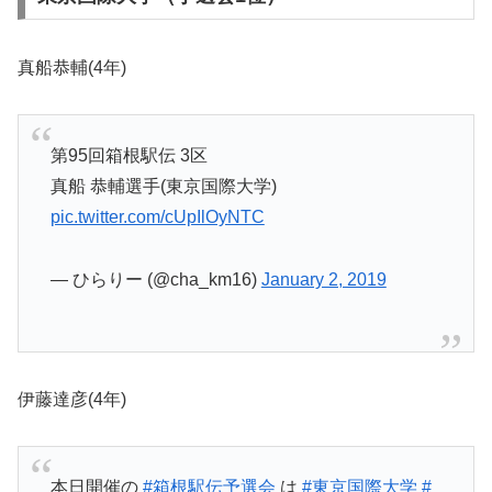
真船恭輔(4年)
第95回箱根駅伝 3区
真船 恭輔選手(東京国際大学)
pic.twitter.com/cUpIlOyNTC
— ひらりー (@cha_km16)
January 2, 2019
伊藤達彦(4年)
本日開催の
#箱根駅伝予選会
は
#東京国際大学
#