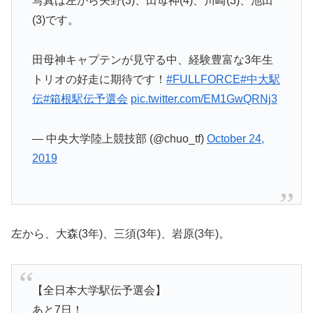
写真は左から矢野(3)、田母神(4)、川崎(3)、池田
(3)です。
田母神キャプテンが見守る中、経験豊富な3年生
トリオの好走に期待です！
#FULLFORCE
#中大駅
伝
#箱根駅伝予選会
pic.twitter.com/EM1GwQRNj3
— 中央大学陸上競技部 (@chuo_tf)
October 24,
2019
左から、大森(3年)、三須(3年)、岩原(3年)。
【全日本大学駅伝予選会】
あと7日！