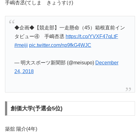
手嶋杏丞(てしま きょうすけ)
◆企画◆【競走部】一走懸命（45）箱根直前イン
タビュー④ 手嶋杏丞
https://t.co/YVXF47qLtF
#meiji
pic.twitter.com/np9fkG4WJC
— 明大スポーツ新聞部 (@meisupo)
December
24, 2018
創価大学(予選会5位)
築舘 陽介(4年)