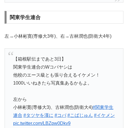
関東学生連合
左→小林彬寛(専修大3年)、右→古林潤也(防衛大4年)
【箱根駅伝まであと3日】
関東学生連合のWコバヤシは
他校のエース級とも張り合えるイケメン！
1000いいねきたら写真集あるかもよ。
左から
小林彬寛(専修大3)、古林潤也(防衛大4)
#関東学生
連合
#タツヤを漢に
#コバ
#こばじゅん
#イケメン
pic.twitter.com/LBZpw0Dkv9