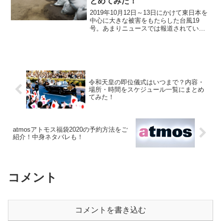
とめてみた！
2019年10月12日～13日にかけて東日本を
中心に大きな被害をもたらした台風19
号。あまりニュースでは報道されていま
せんが、茨城県でも各地で川の氾濫によ
る冠水被害が出ています。そこで今回
は、ツイッターやユーチューブを中心に
茨城県の被害状況...
令和天皇の即位儀式はいつまで？内容・
場所・時間をスケジュール一覧にまとめ
てみた！
atmosアトモス福袋2020の予約方法をご
紹介！中身ネタバレも！
コメント
コメントを書き込む