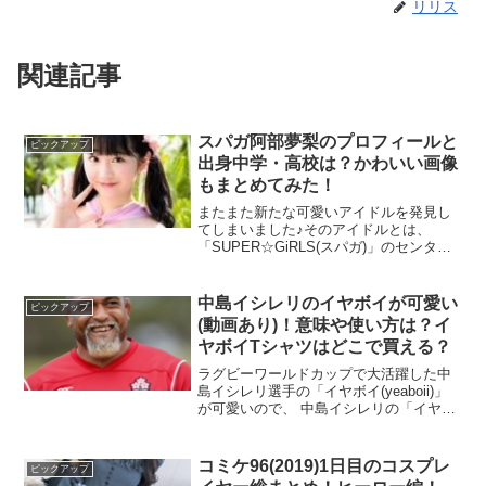
リリス
関連記事
スパガ阿部夢梨のプロフィールと
ピックアップ
出身中学・高校は？かわいい画像
もまとめてみた！
またまた新たな可愛いアイドルを発見し
てしまいました♪そのアイドルとは、
「SUPER☆GiRLS(スパガ)」のセンタ
ー・阿部夢梨さん。愛くるしい容姿の夢
梨さんは一体どんな人なの？と気になっ
たので、今回は、 スパガ阿部夢梨のプロ
中島イシレリのイヤボイが可愛い
ピックアップ
フィール スパガ...
(動画あり)！意味や使い方は？イ
ヤボイTシャツはどこで買える？
ラグビーワールドカップで大活躍した中
島イシレリ選手の「イヤボイ(yeaboii)」
が可愛いので、 中島イシレリの「イヤボ
イ」の言い方が可愛い動画をご紹介！
「イヤボイ(yeaboii)」の意味は？ イヤボ
イTシャツってどこで買えるの？という...
コミケ96(2019)1日目のコスプレ
ピックアップ