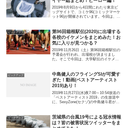
イヤー総まとめ！ヒーロー編！
2019年8月9日から4日間にわたり東京ビ
ッグサイトで、コミケ96(コミックマーケ
ット96)が開催されています。今回は、コ
ミケ96の1日目のコスプレイヤーの中か
ら、ヒーロー系コスプレイヤーを厳選し
てご紹介して行きたいと思います。私に
第96回箱根駅伝(2020)に出場する
ピックアップ
とっては...
各校のイケメンをまとめみた！お
気に入りが見つかる？
2019年11月26日（土）第96回箱根駅伝の
予選会が行われ、出場校が決まりまし
た。そこで今回は、大学駅伝のイケメン
画像を 第96回箱根駅伝(2020)予選会10位
入賞校&関東学生連合のイケメンまとめ
第96回箱根駅伝(2020)シード校の...
中島健人のフライングSIが可愛す
ピックアップ
ぎた！動画(ベストアーティスト
2019)あり！
2019年11月27日(水)夜7:00～10:54放送の
「ベストアーティスト2019」の生放送中
に、SexyZone(セクゾ)の中島健斗君がや
らかした可愛いフライングについて、ご
紹介していきたいと思います。動画もあ
ります♪
茨城県の台風19号による冠水情報
ピックアップ
は？皆の被害状況ツイッターをま