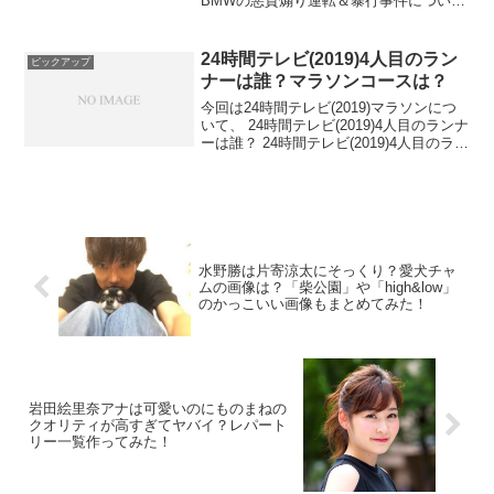
BMWの悪質煽り運転＆暴行事件につい
て、8月14日現在も犯人が逮捕されたとい
う情報はなく、怒り心頭なので一日も早
く犯人が裁かれるためにこの記事を書き
24時間テレビ(2019)4人目のラン
ピックアップ
ました！煽...
ナーは誰？マラソンコースは？
今回は24時間テレビ(2019)マラソンにつ
いて、 24時間テレビ(2019)4人目のランナ
ーは誰？ 24時間テレビ(2019)4人目のラン
ナーは水卜アナに決定！ いつもより、痩
せ方が異常だとネットでは噂になってい
た！ 日テレ社員が24時間...
水野勝は片寄涼太にそっくり？愛犬チャ
ムの画像は？「柴公園」や「high&low」
のかっこいい画像もまとめてみた！
岩田絵里奈アナは可愛いのにものまねの
クオリティが高すぎてヤバイ？レパート
リー一覧作ってみた！