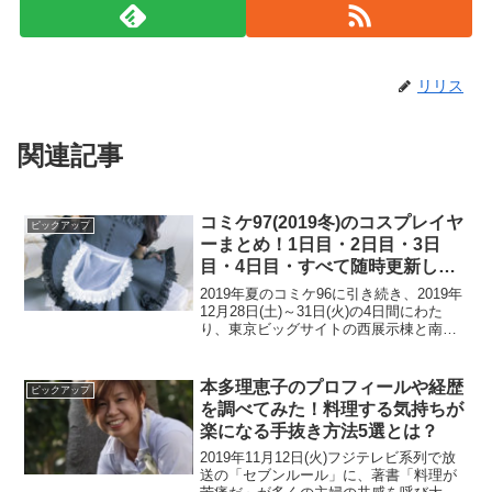
リリス
関連記事
コミケ97(2019冬)のコスプレイヤ
ピックアップ
ーまとめ！1日目・2日目・3日
目・4日目・すべて随時更新しま
す！
2019年夏のコミケ96に引き続き、2019年
12月28日(土)～31日(火)の4日間にわた
り、東京ビッグサイトの西展示棟と南展
示棟、青梅展示棟で「コミケ(コミックマ
ーケット)97」が開催されています。本来
はマンガや小説、ゲーム、音楽などの...
本多理恵子のプロフィールや経歴
ピックアップ
を調べてみた！料理する気持ちが
楽になる手抜き方法5選とは？
2019年11月12日(火)フジテレビ系列で放
送の「セブンルール」に、著書「料理が