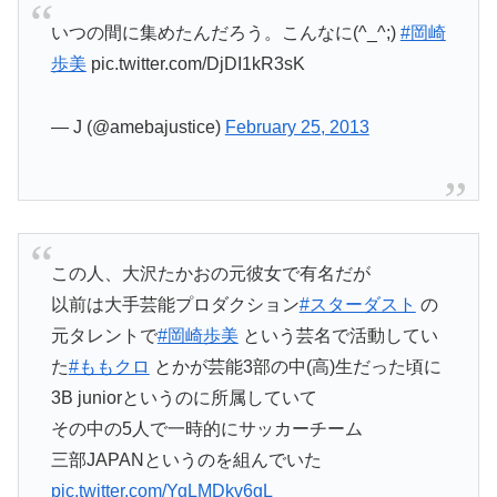
いつの間に集めたんだろう。こんなに(^_^;)
#岡崎
歩美
pic.twitter.com/DjDI1kR3sK
— J (@amebajustice)
February 25, 2013
この人、大沢たかおの元彼女で有名だが
以前は大手芸能プロダクション
#スターダスト
の
元タレントで
#岡崎歩美
という芸名で活動してい
た
#ももクロ
とかが芸能3部の中(高)生だった頃に
3B juniorというのに所属していて
その中の5人で一時的にサッカーチーム
三部JAPANというのを組んでいた
pic.twitter.com/YqLMDkv6gL