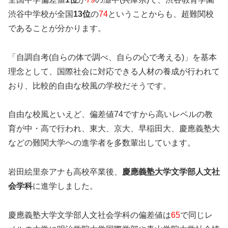
渋谷中学校が全国
13位
の
74
ということからも、超難関校
であることが分かります。
「自調自考(自らの体で調べ、自らの心で考える)」を基本
理念として、国際社会に対応できる人材の養成が行われて
おり、比較的自由な校風の学校だそうです。
自由な校風といえど、偏差値74ですから高いレベルの教
育が中・高で行われ、東大、京大、早稲田大、慶應義塾大
などの難関大学への進学者を多数輩出しています。
岩田絵里奈アナも高校卒業後、
慶應義塾大学文学部人文社
会学科
に進学しました。
慶應義塾大学文学部人文社会学科の偏差値は
65
で同じレ