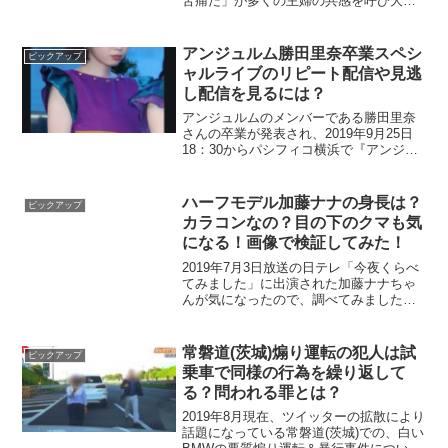
苦痛だ」が多くの主婦の共感を呼び大ヒ
ット中の料理家本多理恵子さんが出演さ
れました。そこで今回は、 本多理恵子の
プロフィール 本多理恵子の経歴 料理する
アンジュルム勝田里奈卒業スペシ
ピックアップ
気持ちが...
ャルライブのリピート配信や見逃
し配信を見るには？
アンジュルムのメンバーである勝田里奈
さんの卒業が発表され、2019年9月25日
18：30からパシフィコ横浜で『アンジュ
ルム 2019秋「Next Page」〜勝田里奈卒
業スペシャル〜』が開催されました！そ
れに、ともないｄTVで『アンジュルム...
ハーフモデル加藤ナナの身長は？
ピックアップ
カラコンなの？目の下のクマも気
になる！画像で検証してみた！
2019年7月3日放送の日テレ「今夜くらべ
てみました」に出演された加藤ナナちゃ
んが気になったので、調べてみました！
加藤ナナちゃんてどんな人？ 身長は？ ハ
ーフみたいだけど、目はカラコンなの？
目の下のクマが気になる？ということが
常磐道(茨城)煽り運転の犯人は試
ピックアップ
知りたい方...
乗車で同様の行為を繰り返して
る？問われる罪とは？
2019年8月現在、ツイッターの拡散により
話題になっている常磐道(茨城)での、白い