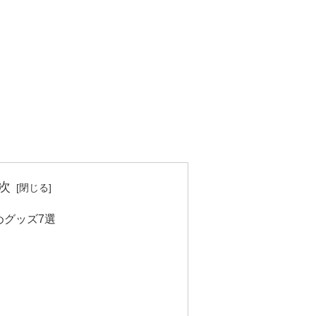
次
めグッズ7選