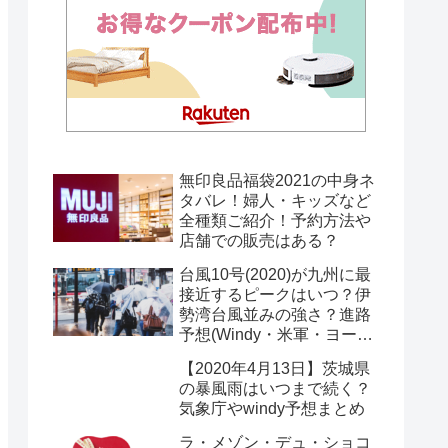
無印良品福袋2021の中身ネ
タバレ！婦人・キッズなど
全種類ご紹介！予約方法や
店舗での販売はある？
台風10号(2020)が九州に最
接近するピークはいつ？伊
勢湾台風並みの強さ？進路
予想(Windy・米軍・ヨーロ
ッパ)まとめ！
【2020年4月13日】茨城県
の暴風雨はいつまで続く？
気象庁やwindy予想まとめ
ラ・メゾン・デュ・ショコ