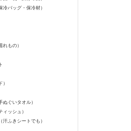
保冷バッグ・保冷材）
濡れもの）
ト
ド）
手ぬぐいタオル）
ティッシュ）
（汗ふきシートでも）