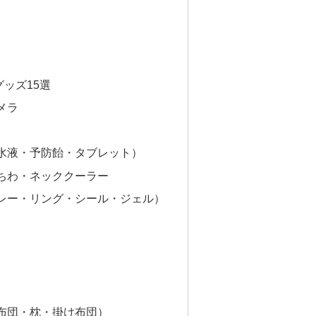
ッズ15選
メラ
水液・予防飴・タブレット）
ちわ・ネッククーラー
レー・リング・シール・ジェル）
）
布団・枕・掛け布団）