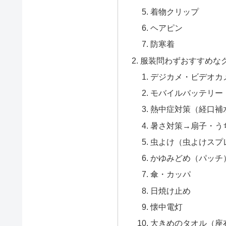
着物クリップ
ヘアピン
防寒着
服装問わずおすすめなグ
デジカメ・ビデオカ
モバイルバッテリー
熱中症対策（経口補
暑さ対策→扇子・う
虫よけ（虫よけスプ
かゆみどめ（パッチ
傘・カッパ
日焼け止め
懐中電灯
大きめのタオル（座