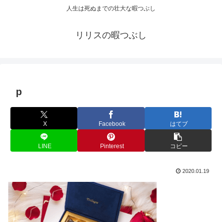
人生は死ぬまでの壮大な暇つぶし
リリスの暇つぶし
p
X
Facebook
はてブ
LINE
Pinterest
コピー
2020.01.19