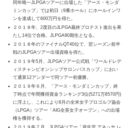
同年唯一JLPGAツアーに出場した「アース・モンダ
ミンカップ」では初日（9番ホール）にホールインワ
ンを達成して600万円を得た。
２０１８年、2度目のJLPGA最終プロテスト進出を果
たし14位で合格。JLPGA90期生となる。
２０１８年のファイナルQT40位で、翌シーズン前半
戦のJLPGAツアー出場資格を得た。
２０１９年5月、JLPGAツアー公式戦「ワールドレデ
ィスチャンピオンシップサロンパスカップ」におい
て通算12アンダーで同ツアー初優勝。
２０１９年６月、「アース・モンダミンカップ」終
了時点で年間獲得賞金ランキング3位(5271万8570円)
に浮上し、これにより8月の全米女子プロゴルフ協会
（LPGA）ツアー「AIG全英女子オープン」への出場
権を獲得する。
２０１９年７月、JLPGAツアー「資生堂 アネッサ レ