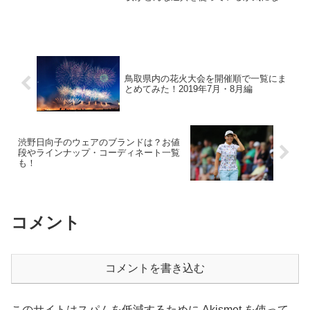
人も多いはず。そこで今回は、渋野日向
子選手のクラブセッティングについて ド
ライバー ユーティリティ アイアン ウェ
ッジ パター ...
鳥取県内の花火大会を開催順で一覧にま
とめてみた！2019年7月・8月編
渋野日向子のウェアのブランドは？お値
段やラインナップ・コーディネート一覧
も！
コメント
コメントを書き込む
このサイトはスパムを低減するために Akismet を使って