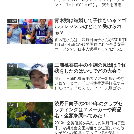
ント。1日目の11日(金)は、安全を考慮し
競技開始時間を早めたり、競技を中断・
再開するなどの措置が取られました。気
になるのは、日本列島に台風19号が上陸
青木翔は結婚して子供もいる？ゴ
ゴルフ
す...
ルフレッスンはどこで受けられ
る？
青木翔さんは、渋野日向子さんが2019年8
月1日～4日にかけて開催された全英女子
オープンで、日本人選手として42年ぶり
２人目の快挙となるメジャー優勝を果た
した際に、コーチとして貢献した人物と
して注目されています！イケメンとして
三浦桃香選手の不調の原因は？怪
ゴルフ
も注目が集まっ...
我をしたのはいつでどの大会？
最近、三浦桃香選手のツアー出場が少な
い気がします。「三浦桃香選手怪我でも
したの？」「なんで、ツアー欠場ばかり
なの？」そんなことが気になってしまっ
たので、その理由を調べてみました。三
浦桃香選手の他の記事はこちら↓三浦桃香
渋野日向子の2019年のクラブセ
ゴルフ
の今後の出場予定試合は...
ッティングは？メーカーや商品
名・金額を調べてみた！
2019年全英優勝を果たした渋野日向子選
手。今期賞金女王も狙える位置にいる彼
女がどんな道具を使っているか気になる