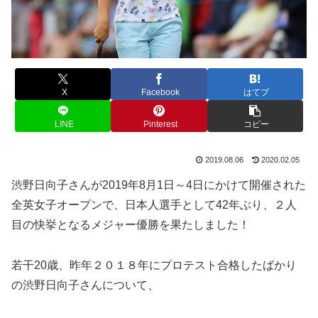
X
Facebook
はてブ
LINE
Pinterest
コピー
2019.08.06
2020.02.05
渋野日向子さんが2019年8月1日～4日にかけて開催された
全英女子オープンで、日本人選手として42年ぶり、２人
目の快挙となるメジャー優勝を果たしました！
若干20歳、昨年２０１８年にプロテスト合格したばかり
の渋野日向子さんについて、