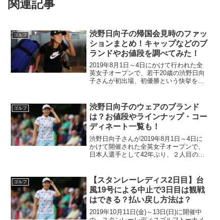
関連記事
渋野日向子の帰国会見時のファッ
ゴルフ
ションまとめ！キャップなどのブ
ランドやお値段を調べてみた！
2019年8月1日～4日にかけて行われた全
英女子オープンで、若干20歳の渋野日向
子さんが初出場、初優勝という快挙を成
し遂げられました！日本人としては42年
ぶりの偉業を成し遂げた渋野日向子さん
ですが、そんな偉業を成し遂げたとは思
渋野日向子のウェアのブランド
ゴルフ
えないほどの愛...
は？お値段やラインナップ・コー
ディネート一覧も！
渋野日向子さんが2019年8月1日～4日に
かけて開催された全英女子オープンで、
日本人選手として42年ぶり、２人目の快
挙となるメジャー優勝を果たしました！
そんな渋野日向子さんのゴルフウェアが
「可愛い！」「どこのブランドなの？」
【スタンレーレディス2日目】台
ゴルフ
と注目が集まって...
風19号による中止で3日目は観戦
はできる？払い戻し方法は？
2019年10月11日(金)～13日(日)に開催中
の、スタンレーレディスゴルフトーナメ