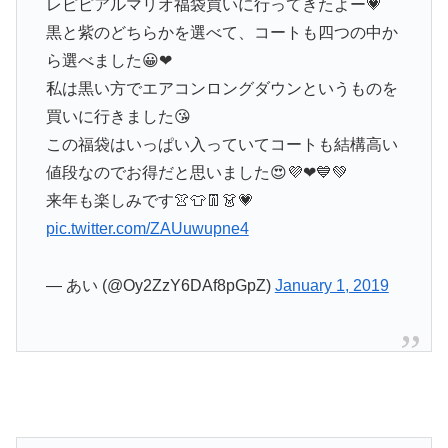
レピピアルマリオ福袋買いに行ってきたよー💗
黒と紫のどちらかを選べて、コートも四つの中か
ら選べました😀❤
私は黒い方でエアコンロングダウンというものを
買いに行きました😘
この福袋はいっぱい入っていてコートも結構高い
値段なのでお得だと思いました😍💜❤💙💚
来年も楽しみです👚👕👖👗💗
pic.twitter.com/ZAUuwupne4
— あい (@Oy2ZzY6DAf8pGpZ)
January 1, 2019