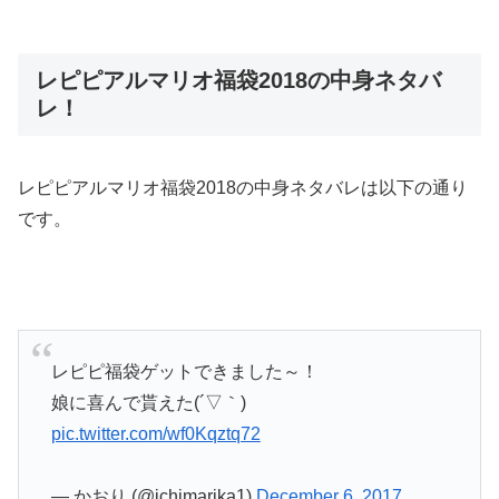
レピピアルマリオ福袋2018の中身ネタバ
レ！
レピピアルマリオ福袋
2018
の中身ネタバレは以下の通り
です。
レピピ福袋ゲットできました～！
娘に喜んで貰えた(´▽｀)
pic.twitter.com/wf0Kqztq72
— かおり (@ichimarika1)
December 6, 2017