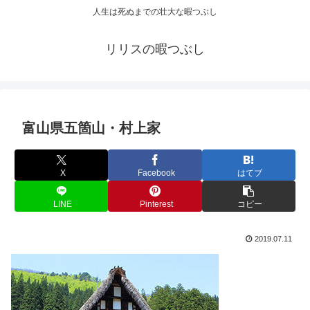
人生は死ぬまでの壮大な暇つぶし
リリスの暇つぶし
富山県五箇山・村上家
X
Facebook
はてブ
LINE
Pinterest
コピー
2019.07.11