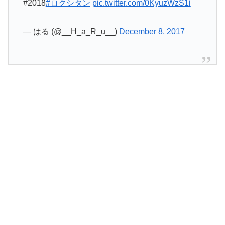
#2018
#ロクシタン
pic.twitter.com/0KyuzWzS1i
— はる (@__H_a_R_u__)
December 8, 2017