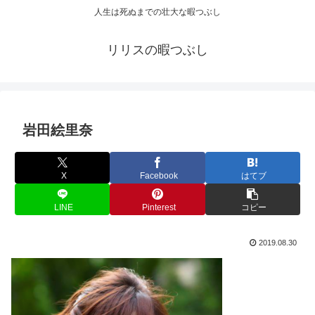
人生は死ぬまでの壮大な暇つぶし
リリスの暇つぶし
岩田絵里奈
X
Facebook
はてブ
LINE
Pinterest
コピー
2019.08.30