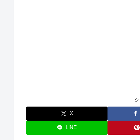
シ
X
LINE