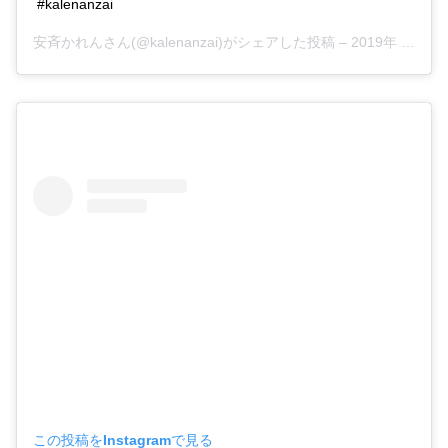
#kalenanzai
安斉かれんさん(@kalenanzai)がシェアした投稿 –
2019年 4月月30日午前8時02分PDT
この投稿をInstagramで見る