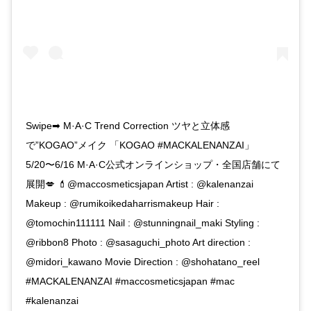
Swipe➡︎ M·A·C Trend Correction ツヤと立体感
で”KOGAO”メイク 「KOGAO #MACKALENANZAI」
5/20〜6/16 M·A·C公式オンラインショップ・全国店舗にて
展開💋 💄@maccosmeticsjapan Artist : @kalenanzai
Makeup : @rumikoikedaharrismakeup Hair :
@tomochin111111 Nail : @stunningnail_maki Styling :
@ribbon8 Photo : @sasaguchi_photo Art direction :
@midori_kawano Movie Direction : @shohatano_reel
#MACKALENANZAI #maccosmeticsjapan #mac
#kalenanzai