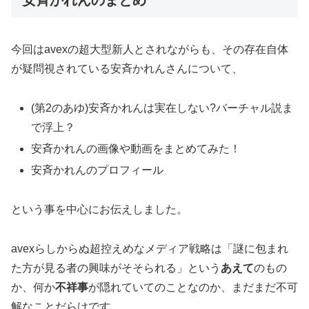
安斉かれんのまとめ
今回はavexの超大型新人とされながらも、その存在自体
が疑問視されている安斉かれんさんについて、
(第2のあゆ)安斉かれんは実在しない?バーチャル説ま
で浮上？
安斉かれんの画像や動画をまとめてみた！
安斉かれんのプロフィール
という事を中心にお伝えしました。
avexらしからぬ超控えめなメディア戦略は「謎に包まれ
た方が見る者の興味がそそられる」という
あえて
のもの
か、何か
不祥事
が隠れていてのことなのか、まだまだ不可
解なことだらけです。