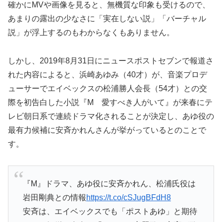
確かにMVや画像を見ると、無機質な印象も受けるので、
あまりの露出の少なさに「実在しない説」「バーチャル
説」が浮上するのもわからなくもありません。
しかし、2019年8月31日にニュースポストセブンで報道さ
れた内容によると、浜崎あゆみ（40才）が、音楽プロデ
ューサーでエイベックスの松浦勝人会長（54才）との交
際を初告白した小説『M 愛すべき人がいて』が来春にテ
レビ朝日系で連続ドラマ化されることが決定し、あゆ役の
最有力候補に安斉かれんさんが挙がっているとのことで
す。
『M』ドラマ、あゆ役に安斉かれん、松浦氏役は
岩田剛典との情報
https://t.co/cSJugBFdH8
安斉は、エイベックスでも「ポストあゆ」と期待