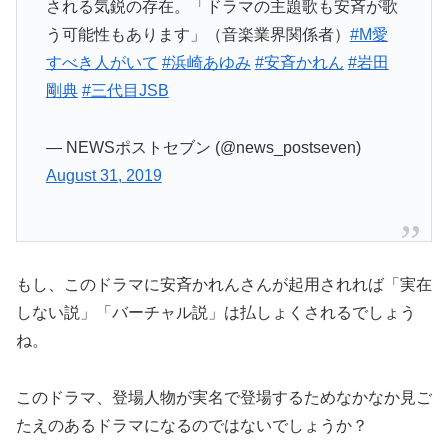
される気鋭の存在。「ドラマの主題歌も安斉が歌
う可能性もあります」（音楽業界関係者）
#M愛
すべき人がいて
#浜崎あゆみ
#安斉かれん
#岩田
剛典
#三代目JSB
— NEWSポストセブン (@news_postseven)
August 31, 2019
もし、このドラマに安斉かれんさんが起用されれば「実在
しない説」「バーチャル説」は払しょくされるでしょう
ね。
このドラマ、登場人物が実名で登場するためなかなか見ご
たえのあるドラマになるのではないでしょうか？