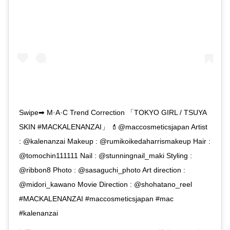
Swipe➡︎ M·A·C Trend Correction 「TOKYO GIRL / TSUYA
SKIN #MACKALENANZAI」 💄@maccosmeticsjapan Artist
: @kalenanzai Makeup : @rumikoikedaharrismakeup Hair :
@tomochin111111 Nail : @stunningnail_maki Styling :
@ribbon8 Photo : @sasaguchi_photo Art direction :
@midori_kawano Movie Direction : @shohatano_reel
#MACKALENANZAI #maccosmeticsjapan #mac
#kalenanzai