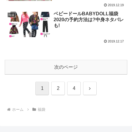
2019.12.19
ベビードールBABYDOLL福袋
福袋
2020の予約方法は?中身ネタバレ
も! ​
2019.12.17
次のページ
次
1
2
4
へ
ホーム
福袋